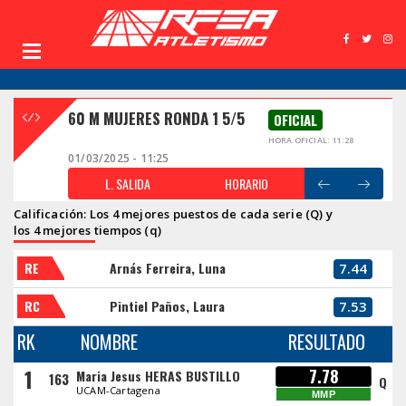
60 M MUJERES RONDA 1 5/5
OFICIAL
HORA OFICIAL: 11:28
01/03/2025 - 11:25
L. SALIDA
HORARIO
Calificación: Los 4 mejores puestos de cada serie (Q) y
los 4 mejores tiempos (q)
RE
Arnás Ferreira, Luna
7.44
RC
Pintiel Paños, Laura
7.53
RK
NOMBRE
RESULTADO
1
7.78
Maria Jesus HERAS BUSTILLO
163
Q
UCAM-Cartagena
MMP