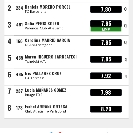
2
Daniela MORENO PORCEL
234
7.80
Q
FC Barcelona
3
7.85
Sofia PERIS SOLER
491
Q
Valencia Club Atletismo
MMP
4
Carolina MADRID GARCIA
166
7.85
Q
UCAM-Cartagena
5
Maren HIGUERO LARREATEGI
435
7.85
q
Txindoki A.T.
6
Iris PALLARES CRUZ
465
7.92
q
UA Terrassa
7
Lucia MAÑANES GOMEZ
237
7.98
Image FDR
8
Isabel ARRANZ ORTEGA
173
8.20
Club Atletismo Valladolid