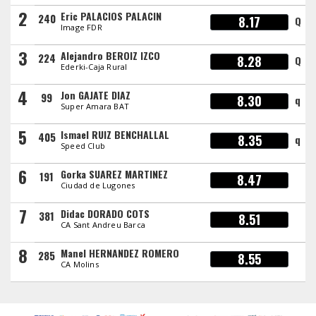
2
Eric PALACIOS PALACIN
240
8.17
Q
Image FDR
3
Alejandro BEROIZ IZCO
224
8.28
Q
Ederki-Caja Rural
4
Jon GAJATE DIAZ
99
8.30
q
Super Amara BAT
5
Ismael RUIZ BENCHALLAL
405
8.35
q
Speed Club
6
Gorka SUAREZ MARTINEZ
191
8.47
Ciudad de Lugones
7
Didac DORADO COTS
381
8.51
CA Sant Andreu Barca
8
Manel HERNANDEZ ROMERO
285
8.55
CA Molins