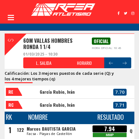
60M VALLAS HOMBRES
OFICIAL
RONDA 1 1/4
HORA OFICIAL: 10:45
01/03/2025 - 10:30
L. SALIDA
HORARIO
Calificación: Los 3 mejores puestos de cada serie (Q) y
los 4 mejores tiempos (q)
RE
García Rubio, Iván
7.70
RC
García Rubio, Iván
7.71
RK
NOMBRE
RESULTADO
1
7.94
Marcos BAUTISTA GARCIA
122
Q
Facsa - Playas de Castellón
MMP