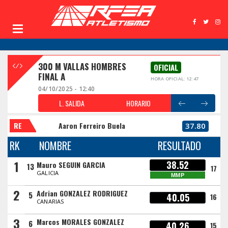
300 M VALLAS HOMBRES
OFICIAL
FINAL A
HORA OFICIAL: 12:47
04/10/2025 - 12:40
L. SALIDA
HORARIO
RE
Aaron Ferreiro Buela
37.80
RK
NOMBRE
RESULTADO
1
38.52
Mauro SEGUIN GARCIA
13
17
GALICIA
MMP
2
Adrian GONZALEZ RODRIGUEZ
5
40.05
16
CANARIAS
3
Marcos MORALES GONZALEZ
6
40.26
15