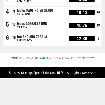
CANTABRIA
4
Idalky PAULINO MEDRANO
9
40.43
14
CATALUÑA
5
Jesus GONZALEZ RUIZ
17
40.75
13
MURCIA
6
Jon ANDIANO ZABALA
19
42.30
8
PAÍS VASCO
Conersys Sports Solutions - RFEA
© 2025
- All Rights Reserved