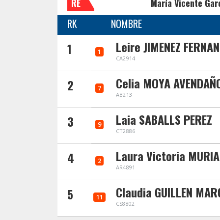
RE
María Vicente Gar
RK
NOMBRE
Leire JIMENEZ FERNA
1
1
CA2914
Celia MOYA AVENDAÑ
2
7
AB213
Laia SABALLS PEREZ
3
9
CT2886
Laura Victoria MURI
4
2
AR4891
Claudia GUILLEN MAR
5
11
CS8802