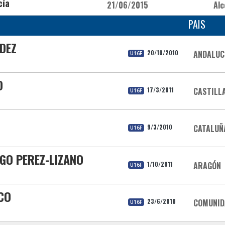
cía
21/06/2015
Al
PAIS
NDEZ
20/10/2010
ANDALUC
U16F
O
17/3/2011
CASTILL
U16F
9/3/2010
CATALUÑ
U16F
AGO PEREZ-LIZANO
1/10/2011
ARAGÓN
U16F
CO
23/6/2010
COMUNID
U16F