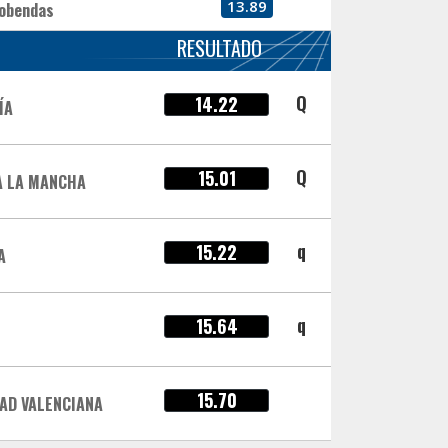
13.89
cobendas
RESULTADO
Q
14.22
ÍA
Q
15.01
A LA MANCHA
q
15.22
A
q
15.64
15.70
AD VALENCIANA