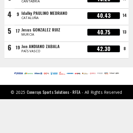
CANTABRIA
4
Idalky PAULINO MEDRANO
9
40.43
14
CATALUÑA
5
Jesus GONZALEZ RUIZ
17
40.75
13
MURCIA
6
Jon ANDIANO ZABALA
19
42.30
8
PAÍS VASCO
Conersys Sports Solutions - RFEA
© 2025
- All Rights Reserved