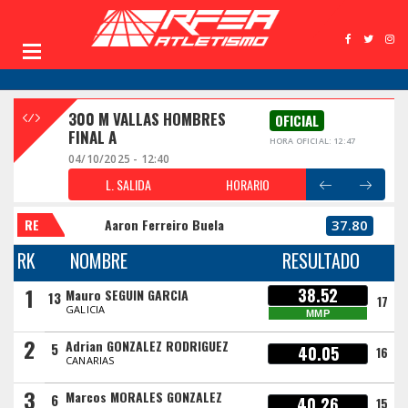
300 M VALLAS HOMBRES
OFICIAL
FINAL A
HORA OFICIAL: 12:47
04/10/2025 - 12:40
L. SALIDA
HORARIO
RE
Aaron Ferreiro Buela
37.80
RK
NOMBRE
RESULTADO
1
38.52
Mauro SEGUIN GARCIA
13
17
GALICIA
MMP
2
Adrian GONZALEZ RODRIGUEZ
5
40.05
16
CANARIAS
3
Marcos MORALES GONZALEZ
6
40.26
15