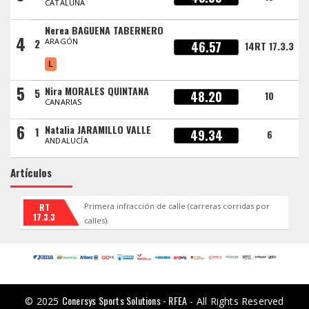
CATALUÑA
Nerea BAGUENA TABERNERO
4
2
ARAGÓN
46.57
14RT 17.3.3
L
5
Nira MORALES QUINTANA
5
48.20
10
CANARIAS
6
Natalia JARAMILLO VALLE
1
49.34
6
ANDALUCÍA
Artículos
Primera infracción de calle (carreras corridas por
RT
17.3.3
calles).
Conersys Sports Solutions - RFEA
© 2025
- All Rights Reserved