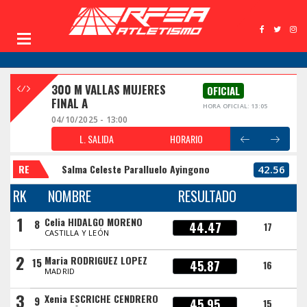
300 M VALLAS MUJERES
OFICIAL
FINAL A
HORA OFICIAL: 13:05
04/10/2025 - 13:00
L. SALIDA
HORARIO
RE
Salma Celeste Paralluelo Ayingono
42.56
RK
NOMBRE
RESULTADO
1
Celia HIDALGO MORENO
8
44.47
17
CASTILLA Y LEÓN
2
Maria RODRIGUEZ LOPEZ
15
45.87
16
MADRID
3
Xenia ESCRICHE CENDRERO
9
45.95
15