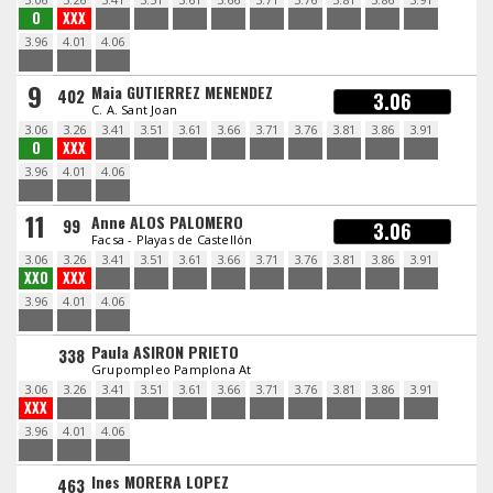
O
XXX
3.96
4.01
4.06
9
Maia GUTIERREZ MENENDEZ
402
3.06
C. A. Sant Joan
3.06
3.26
3.41
3.51
3.61
3.66
3.71
3.76
3.81
3.86
3.91
O
XXX
3.96
4.01
4.06
11
Anne ALOS PALOMERO
99
3.06
Facsa - Playas de Castellón
3.06
3.26
3.41
3.51
3.61
3.66
3.71
3.76
3.81
3.86
3.91
XXO
XXX
3.96
4.01
4.06
Paula ASIRON PRIETO
338
Grupompleo Pamplona At
3.06
3.26
3.41
3.51
3.61
3.66
3.71
3.76
3.81
3.86
3.91
XXX
3.96
4.01
4.06
Ines MORERA LOPEZ
463