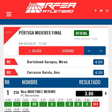
PÉRTIGA MUJERES FINAL
OFICIAL
HORA OFICIAL: 14:07
08/03/2025 - 11:30
L. SALIDA
HORARIO
RE
Bartolomé Garayoa, Miren
4.30
RC
Carrasco García, Ana
4.20
RK
NOMBRE
RESULTADO
1
Noa MARTINEZ MERINO
216
3.86
8
FC Barcelona
3.06
3.26
3.41
3.51
3.61
3.66
3.71
3.76
3.81
3.86
3.91
-
-
-
XO
-
O
-
O
O
O
XXX
3.96
4.01
4.06