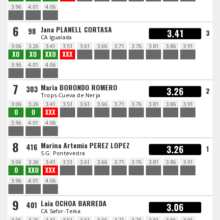
3.96
4.01
4.06
6
Jana PLANELL CORTASA
98
3.41
3
CA Igualada
3.06
3.26
3.41
3.51
3.61
3.66
3.71
3.76
3.81
3.86
3.91
XO
XO
XXO
XXX
3.96
4.01
4.06
7
Maria BORONDO ROMERO
303
3.26
2
Trops-Cueva de Nerja
3.06
3.26
3.41
3.51
3.61
3.66
3.71
3.76
3.81
3.86
3.91
O
O
XXX
3.96
4.01
4.06
8
Marina Artemia PEREZ LOPEZ
416
3.26
1
S.G. Pontevedra
3.06
3.26
3.41
3.51
3.61
3.66
3.71
3.76
3.81
3.86
3.91
O
XXO
XXX
3.96
4.01
4.06
9
Laia OCHOA BARREDA
401
3.06
CA Safor-Teika
3.06
3.26
3.41
3.51
3.61
3.66
3.71
3.76
3.81
3.86
3.91