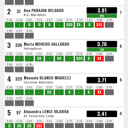
2
3.81
Ana PARAJUA DELGADO
31
7
A.D. Marathon
PB
3.06
3.26
3.41
3.51
3.61
3.66
3.71
3.76
3.81
3.86
3.91
-
-
O
O
O
-
XXO
XX-
O
XXX
3.96
4.01
4.06
3
3.76
Marta MOHEDO GALLARDO
336
6
Palmathlon
SB
3.06
3.26
3.41
3.51
3.61
3.66
3.71
3.76
3.81
3.86
3.91
-
-
-
XO
-
XO
-
XXO
X-
XX
3.96
4.01
4.06
4
Manuela BLANCO MIGUELEZ
329
3.71
5
Ourense Atletismo
3.06
3.26
3.41
3.51
3.61
3.66
3.71
3.76
3.81
3.86
3.91
-
-
-
-
XO
-
O
-
X-
XX
3.96
4.01
4.06
5
Alexandra LENCE VILABOA
97
3.41
4
At. Femenino Celta
3.06
3.26
3.41
3.51
3.61
3.66
3.71
3.76
3.81
3.86
3.91
O
XO
XO
XXX