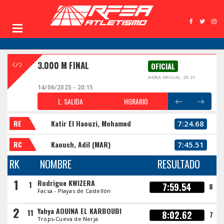
3.000 M FINAL
OFICIAL
HORA OFICIAL: 20:31
14/06/2025 - 20:15
L. SALIDA
HORARIO
RE
Katir El Haouzi, Mohamed
7:24.68
RC
Kaouch, Adil (MAR)
7:45.51
RK
NOMBRE
RESULTADO
1
Rodrigue KWIZERA
1
7:59.54
8
Facsa - Playas de Castellón
2
Yahya AOUINA EL KARBOUBI
11
8:02.62
7
Trops-Cueva de Nerja