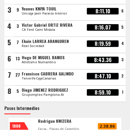
3
Younes KNIYA TOUIL
9
8:11.10
6
Unicaja Jaen Paraiso Interior
4
Victor Gabriel ORTIZ RIVERA
3
8:16.07
5
CA Fent Cami Mislata
5
Ekain LARREA ARANGUREN
7
8:19.59
4
Real Sociedad
6
Hugo DE MIGUEL RAMOS
13
8:43.36
3
Atletismo Numantino
7
Francisco CABRERA GALINDO
27
8:47.10
2
TenerifeCajaCanarias
8
Diego JIMENEZ RODRIGUEZ
5
8:59.10
1
Grupompleo Pamplona At
Pasos Intermedios
Rodrigue KWIZERA
1000
2.38.86
Facsa - Playas de Castellón