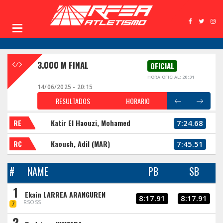
3.000 M FINAL
OFICIAL
HORA OFICIAL: 20:31
14/06/2025 - 20:15
RESULTADOS
HORARIO
RE
Katir El Haouzi, Mohamed
7:24.68
RC
Kaouch, Adil (MAR)
7:45.51
#
NAME
PB
SB
1
Ekain LARREA ARANGUREN
8:17.91
8:17.91
RSOSS
7
2