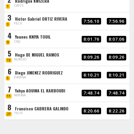
Rodrigue KWIZERA
CAICS
1
3
Victor Gabriel ORTIZ RIVERA
7:56.10
7:56.96
FECV
3
4
Younes KNIYA TOUIL
8:01.76
8:07.06
CAJJ
9
5
Hugo DE MIGUEL RAMOS
8:09.26
8:09.26
NUMSO
13
6
Diego JIMENEZ RODRIGUEZ
8:10.21
8:10.21
PAMNA
5
7
Yahya AOUINA EL KARBOUBI
7:48.74
7:48.74
NERMA
11
8
Francisco CABRERA GALINDO
8:20.66
8:22.26
TEITF
27