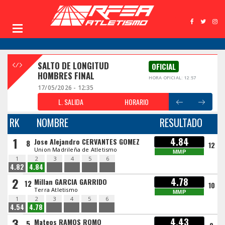
SALTO DE LONGITUD
OFICIAL
HOMBRES FINAL
HORA OFICIAL: 12:57
17/05/2026 - 12:35
L. SALIDA
HORARIO
RK
NOMBRE
RESULTADO
1
4.84
Jose Alejandro CERVANTES GOMEZ
8
12
Union Madrileña de Atletismo
MMP
1
2
3
4
5
6
4.82
4.84
2
4.78
Millan GARCIA GARRIDO
12
10
Terra Atletismo
MMP
1
2
3
4
5
6
4.54
4.78
3
4.43
Mateos RAMOS ROMO
5