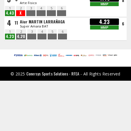
8
Arte Fisico
MMP
1
2
3
4
5
6
4.43
X
4
4.23
Aiur MARTIN LARRAÑAGA
11
6
Super Amara BAT
MMP
1
2
3
4
5
6
4.23
4.20
Conersys Sports Solutions - RFEA
© 2025
- All Rights Reserved