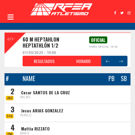
60 M HEPTAHLON
OFICIAL
HEPTATHLÓN 1/2
HORA OFICIAL: 10:02
01/03/2025 - 10:00
RESULTADOS
HORARIO
#
NAME
PB
SB
2
Cesar SANTOS DE LA CRUZ
INCBU
262
3
Jesus ARIAS GONZALEZ
XUNLU
516
4
Mattia RIZZATO
MXFV
296