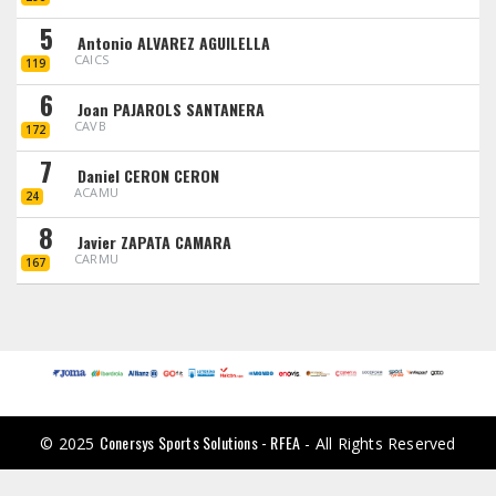
5
Antonio ALVAREZ AGUILELLA
CAICS
119
6
Joan PAJAROLS SANTANERA
CAVB
172
7
Daniel CERON CERON
ACAMU
24
8
Javier ZAPATA CAMARA
CARMU
167
Conersys Sports Solutions - RFEA
© 2025
- All Rights Reserved