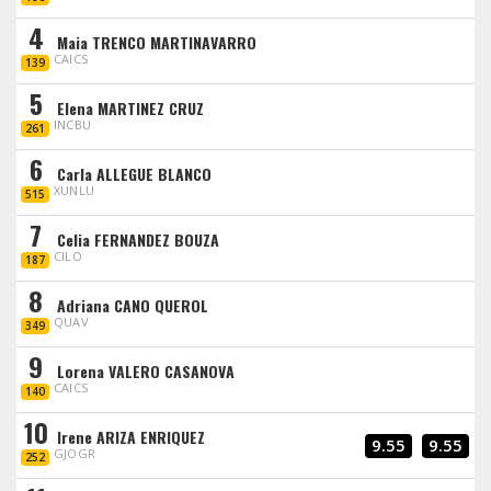
4
Maia TRENCO MARTINAVARRO
CAICS
139
5
Elena MARTINEZ CRUZ
INCBU
261
6
Carla ALLEGUE BLANCO
XUNLU
515
7
Celia FERNANDEZ BOUZA
CILO
187
8
Adriana CANO QUEROL
QUAV
349
9
Lorena VALERO CASANOVA
CAICS
140
10
Irene ARIZA ENRIQUEZ
9.55
9.55
GJOGR
252