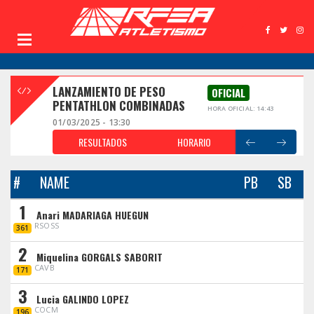
LANZAMIENTO DE PESO
OFICIAL
PENTATHLON COMBINADAS
HORA OFICIAL: 14:43
01/03/2025 - 13:30
RESULTADOS
HORARIO
#
NAME
PB
SB
1
Anari MADARIAGA HUEGUN
RSOSS
361
2
Miquelina GORGALS SABORIT
CAVB
171
3
Lucia GALINDO LOPEZ
COCM
196