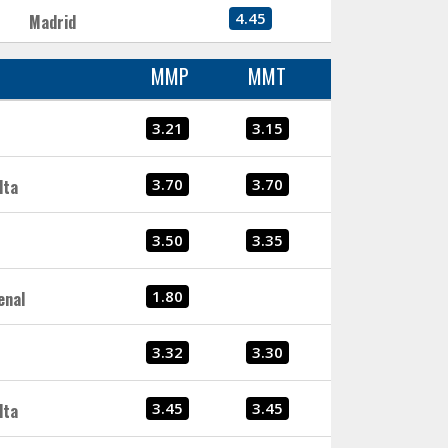
4.45
Madrid
MMP
MMT
3.21
3.15
3.70
3.70
lta
3.50
3.35
1.80
enal
3.32
3.30
3.45
3.45
lta