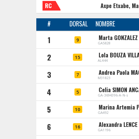
RC
Axpe Etxabe, Ma
#
DORSAL
NOMBRE
Marta GONZALEZ
1
9
GA5828
Lola BOUZA VILL
2
15
AL444
Andrea Paola M
3
7
M31823
Celia SIMON ANC
4
5
GA-3694396-A-N-s
Marina Artemia 
5
10
GA492
Alexandra LENCE
6
16
GA1196